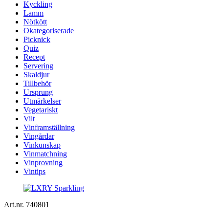
Kyckling
Lamm
Nötkött
Okategoriserade
Picknick
Quiz
Recept
Servering
Skaldjur
Tillbehör
Ursprung
Utmärkelser
Vegetariskt
Vilt
Vinframställning
Vingårdar
Vinkunskap
Vinmatchning
Vinprovning
Vintips
Art.nr. 740801