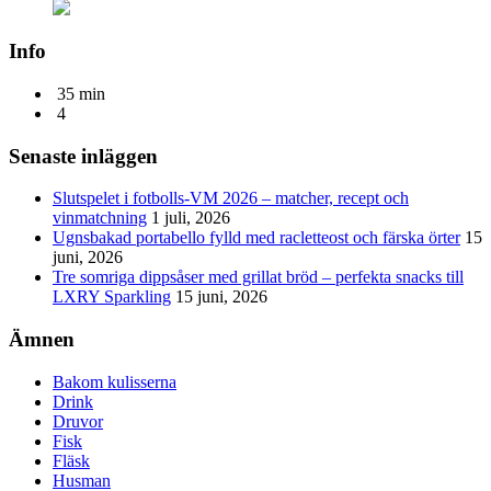
Info
35 min
4
Senaste inläggen
Slutspelet i fotbolls-VM 2026 – matcher, recept och
vinmatchning
1 juli, 2026
Ugnsbakad portabello fylld med racletteost och färska örter
15
juni, 2026
Tre somriga dippsåser med grillat bröd – perfekta snacks till
LXRY Sparkling
15 juni, 2026
Ämnen
Bakom kulisserna
Drink
Druvor
Fisk
Fläsk
Husman