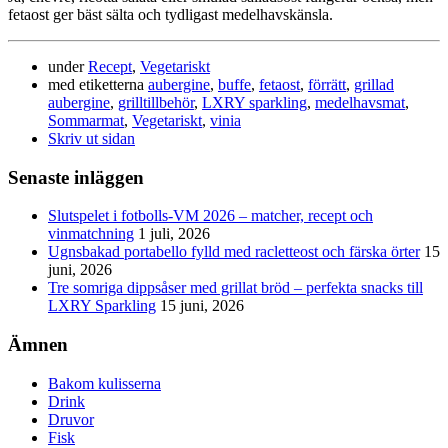
fetaost ger bäst sälta och tydligast medelhavskänsla.
under
Recept
,
Vegetariskt
med etiketterna
aubergine
,
buffe
,
fetaost
,
förrätt
,
grillad
aubergine
,
grilltillbehör
,
LXRY sparkling
,
medelhavsmat
,
Sommarmat
,
Vegetariskt
,
vinia
Skriv ut sidan
Senaste inläggen
Slutspelet i fotbolls-VM 2026 – matcher, recept och
vinmatchning
1 juli, 2026
Ugnsbakad portabello fylld med racletteost och färska örter
15
juni, 2026
Tre somriga dippsåser med grillat bröd – perfekta snacks till
LXRY Sparkling
15 juni, 2026
Ämnen
Bakom kulisserna
Drink
Druvor
Fisk