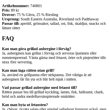
Artikelnummer:
740801
Pris:
89 kr
Druvor:
75 % Glera, 25 % Riesling
Ursprung:
South Eastern Australia, Riverland och Padthaway
Passar till:
aperitif, grönsaker, sallad, ost, fisk, skaldjur, snacks och
lättare rätter
FAQ
Kan man göra grillad aubergine i förväg?
Ja, auberginen kan grillas i förväg och serveras ljummen eller
rumstempererad. Vänta gärna med fetaost, örter och pinjenötter tills
strax före servering.
Kan man laga rätten utan grill?
Ja, använd en grillpanna eller stekpanna. Det viktiga är att
auberginen får fin yta och blir helt mjuk i mitten.
Vad passar grillad aubergine med fetaost till?
Rätten passar bra till grillad kyckling, lamm, fisk, halloumi, chark,
bröd och andra medelhavsinspirerade smårätter.
Kan man byta ut fetaosten?
Ja, chèvre, ricotta salata eller smulad salladsost fungerar också, men