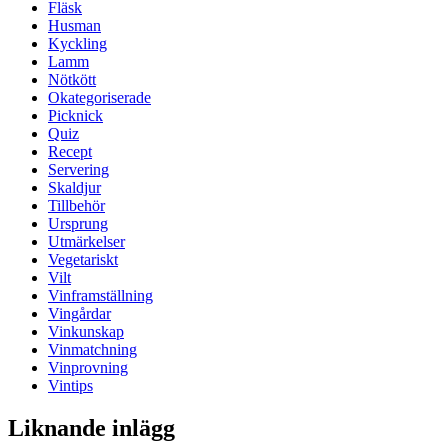
Fläsk
Husman
Kyckling
Lamm
Nötkött
Okategoriserade
Picknick
Quiz
Recept
Servering
Skaldjur
Tillbehör
Ursprung
Utmärkelser
Vegetariskt
Vilt
Vinframställning
Vingårdar
Vinkunskap
Vinmatchning
Vinprovning
Vintips
Liknande inlägg