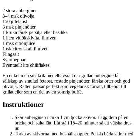
2 stora auberginer
3–4 msk olivolja
150 g fetaost
3 msk pinjenötter
1 kruka färsk persilja eller basilika
1 liten vitlöksklyfta, finriven
1 msk citronjuice
1 tsk citronskal, finrivet
Flingsalt
Svartpeppar
Eventuellt lite chiliflakes
En enkel men smakrik medelhavsrätt där grillad aubergine får
sällskap av smulad fetaost, rostade pinjenötter, färska örter och god
olivolja. Rätten passar perfekt som vegetarisk förrätt, tillbehör till
grillat eller som en del av en somrig buffé.
Instruktioner
Skär auberginen i cirka 1 cm tjocka skivor. Lägg dem på en
bricka och salta lätt. Låt stå i 15–20 minuter så att vätska dras
ur.
Torka av skivorna med hushållspapper. Pensla båda sidor med