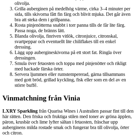
olivolja.
Grilla auberginen på medelhög värme, cirka 3–4 minuter per
sida, tills skivorna fått fin färg och blivit mjuka. Det går även
bra att steka dem i grillpanna.
Rosta pinjenötterna snabbt i torr panna tills de får lite färg.
Passa noga, de bränns lätt.
Blanda olivolja, finriven vitlök, citronjuice, citronskal,
svartpeppar och eventuellt lite chiliflakes till en enkel
dressing.
Lägg upp aubergineskivorna på ett stort fat. Ringla över
dressingen.
Smula över fetaosten och toppa med pinjenötter och rikligt
med hackade färska örter.
Servera ljummen eller rumstempererad, gärna tillsammans
med gott bröd, grillad kyckling, fisk eller som en del av en
större buffé.
Vinmatchning från Vinia
LXRY Sparkling
från Quarisa Wines i Australien passar fint till den
här rätten. Den friska och fruktiga stilen med toner av gröna äpplen,
päron, krusbär och lime lyfter sältan i fetaosten, fräschar upp
auberginens milda rostade smak och fungerar bra till olivolja, örter
och citron.