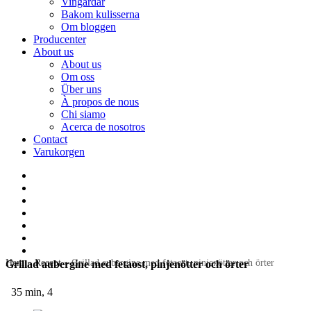
Vingårdar
Bakom kulisserna
Om bloggen
Producenter
About us
About us
Om oss
Über uns
À propos de nous
Chi siamo
Acerca de nosotros
Contact
Varukorgen
Hem
»
Recept
»
Grillad aubergine med fetaost, pinjenötter och örter
Grillad aubergine med fetaost, pinjenötter och örter
35 min, 4