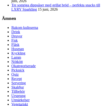
juni, 2026
Tre somriga dippsåser med grillat bröd – perfekta snacks till
LXRY Sparkling
15 juni, 2026
Ämnen
Bakom kulisserna
Drink
Druvor
Fisk
Fläsk
Husman
Kyckling
Lamm
Nötkött
Okategoriserade
Picknick
Quiz
Recept
Servering
Skaldjur
Tillbehör
Ursprung
Utmärkelser
Vegetariskt