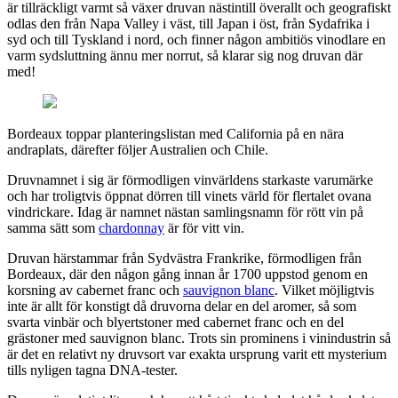
är tillräckligt varmt så växer druvan nästintill överallt och geografiskt
odlas den från Napa Valley i väst, till Japan i öst, från Sydafrika i
syd och till Tyskland i nord, och finner någon ambitiös vinodlare en
varm sydsluttning ännu mer norrut, så klarar sig nog druvan där
med!
Bordeaux toppar planteringslistan med California på en nära
andraplats, därefter följer Australien och Chile.
Druvnamnet i sig är förmodligen vinvärldens starkaste varumärke
och har troligtvis öppnat dörren till vinets värld för flertalet ovana
vindrickare. Idag är namnet nästan samlingsnamn för rött vin på
samma sätt som
chardonnay
är för vitt vin.
Druvan härstammar från Sydvästra Frankrike, förmodligen från
Bordeaux, där den någon gång innan år 1700 uppstod genom en
korsning av cabernet franc och
sauvignon blanc
. Vilket möjligtvis
inte är allt för konstigt då druvorna delar en del aromer, så som
svarta vinbär och blyertstoner med cabernet franc och en del
grästoner med sauvignon blanc. Trots sin prominens i vinindustrin så
är det en relativt ny druvsort var exakta ursprung varit ett mysterium
tills nyligen tagna DNA-tester.