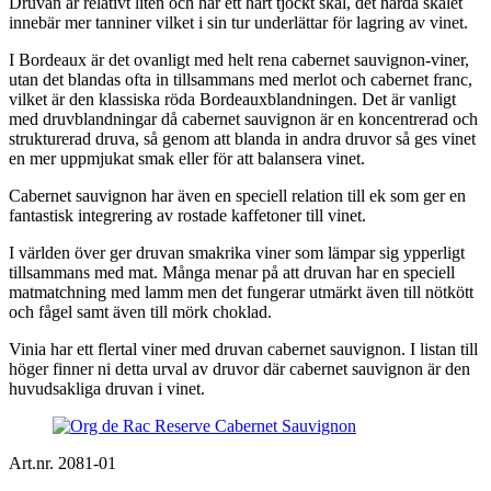
Druvan är relativt liten och har ett hårt tjockt skal, det hårda skalet
innebär mer tanniner vilket i sin tur underlättar för lagring av vinet.
I Bordeaux är det ovanligt med helt rena cabernet sauvignon-viner,
utan det blandas ofta in tillsammans med merlot och cabernet franc,
vilket är den klassiska röda Bordeauxblandningen. Det är vanligt
med druvblandningar då cabernet sauvignon är en koncentrerad och
strukturerad druva, så genom att blanda in andra druvor så ges vinet
en mer uppmjukat smak eller för att balansera vinet.
Cabernet sauvignon har även en speciell relation till ek som ger en
fantastisk integrering av rostade kaffetoner till vinet.
I världen över ger druvan smakrika viner som lämpar sig ypperligt
tillsammans med mat. Många menar på att druvan har en speciell
matmatchning med lamm men det fungerar utmärkt även till nötkött
och fågel samt även till mörk choklad.
Vinia har ett flertal viner med druvan cabernet sauvignon. I listan till
höger finner ni detta urval av druvor där cabernet sauvignon är den
huvudsakliga druvan i vinet.
Art.nr. 2081-01