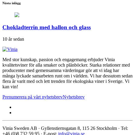
Nästa inlägg
Chokladterrin med hallon och glass
10 år sedan
Med stor kunskap, passion och engagemang erbjuder Vinia
kvalitetsviner för alla smaker och plånböcker. Starka relationer med
producenter med gemensamma värderingar gör att vi idag har
många lyckade samarbeten runt om i världen. Vi har dessutom sedan
flera år varit med och lett trenden för ekologiska viner i Sverige. Vi
kan vin!
Prenumerera på vårt nyhetsbrev
Nyhetsbrev
Vinia Sweden AB · Gyllenstiernsgatan 8, 115 26 Stockholm · Tel:
+46 (0)8 732 59 95 · E-post:
info@vinia.se