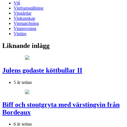
Vilt
Vinframställning
Vingårdar
Vinkunskap
Vinmatchning
Vinprovning
Vintips
Liknande inlägg
Julens godaste köttbullar II
5 år sedan
Biff och stoutgryta med värstingvin från
Bordeaux
6 år sedan