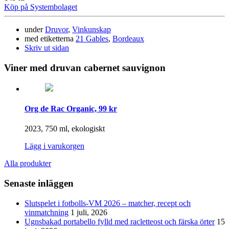
Köp på Systembolaget
under
Druvor
,
Vinkunskap
med etiketterna
21 Gables
,
Bordeaux
Skriv ut sidan
Viner med druvan cabernet sauvignon
Org de Rac Organic, 99 kr
2023, 750 ml, ekologiskt
Lägg i varukorgen
Alla produkter
Senaste inläggen
Slutspelet i fotbolls-VM 2026 – matcher, recept och
vinmatchning
1 juli, 2026
Ugnsbakad portabello fylld med racletteost och färska örter
15