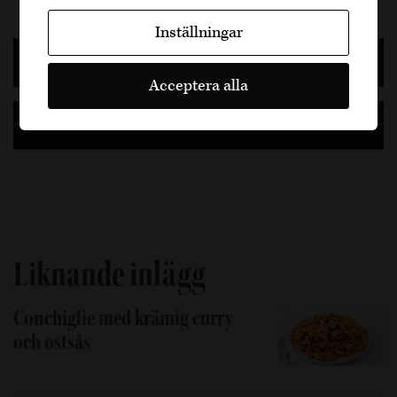
Inställningar
Senaste inläggen
Acceptera alla
Ämnen
Liknande inlägg
Conchiglie med krämig curry
och ostsås