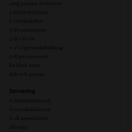
500g pumpa, butternut
2 schalottenlökar
2 vitlöksklyftor
3 dl carnaroliris
3 dl vitt vin
1-1½ l grönsaksbuljong
3 dl parmesanost
En klick smör
Salt och peppar
Servering
¼ blomkålshuvud
¼ savojkålshuvud
½ dl hasselnötter
Olivolja