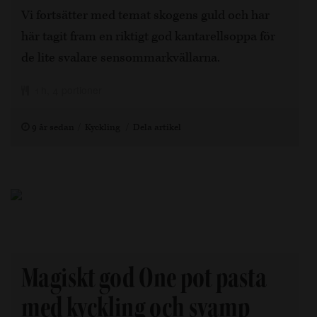
Vi fortsätter med temat skogens guld och har
här tagit fram en riktigt god kantarellsoppa för
de lite svalare sensommarkvällarna.
1 h, 4 portioner
9 år sedan
Kyckling
Dela artikel
Magiskt god One pot pasta
med kyckling och svamp