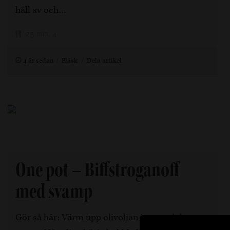
häll av och…
25 min, 4
4 år sedan
Fläsk
Dela artikel
One pot – Biffstroganoff
med svamp
Gör så här: Värm upp olivoljan i en medelvarm