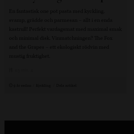
En fantastisk one pot pasta med kyckling,
svamp, grädde och parmesan – allt i en enda
kastrull! Perfekt vardagsmat med maximal smak
och minimal disk. Vinmatchningen? The Fox
and the Grapes – ett ekologiskt rödvin med
mustig fruktighet.
25 min, 4
9 år sedan
Kyckling
Dela artikel