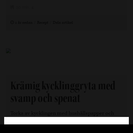
30 min, 4
2 år sedan
Recept
Dela artikel
Krämig kycklinggryta med
svamp och spenat
Torka av kycklingen med hushållspapper och
blanda samman alla kryddor, salt och peppar
Välkommen
som ni sedan täcker kycklingen med. Hetta upp