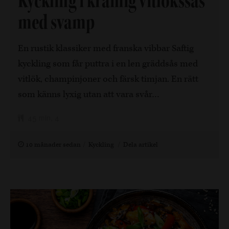
Kyckling i krämig vitlökssås
med svamp
En rustik klassiker med franska vibbar Saftig
kyckling som får puttra i en len gräddsås med
vitlök, champinjoner och färsk timjan. En rätt
som känns lyxig utan att vara svår…
45 min, 4
10 månader sedan
Kyckling
Dela artikel