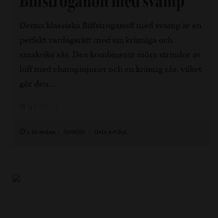
Biffstroganoff med svamp
Denna klassiska Biffstroganoff med svamp är en
perfekt vardagsrätt med sin krämiga och
smakrika sås. Den kombinerar möra strimlor av
biff med champinjoner och en krämig sås, vilket
gör den…
40 min, 4
2 år sedan
Nötkött
Dela artikel