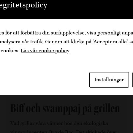
egritetspolicy
en matsked olivolja i en stor stekpanna eller
Den är sidan innehåller information om
gryta.…
alkoholhaltiga drycker och vänder sig till dig
som fyllt över
25
år.
25 min, 6
s för att förbättra din surfupplevelse, visa personligt an
Bekräfta
Jag är yngre
analysera vår trafik. Genom att klicka på "Acceptera alla" s
5 år sedan
Kyckling
Dela artikel
 cookies.
Läs vår cookie policy
Inställningar
Biff och svamppaj på grillen
Vad grillar våra vänner hos den ekologiska
vinproducenten Org de Rac. Det skickade över