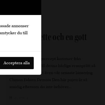
passade annonser
amtycker du till
Svampgalette och en gott
rött vin
Denna veckas vegorecept kommer från
Acceptera alla
Vegomagasinet. Till denna härliga svamprätt så
rekommenderar vi även vår senaste lansering
Chinon Fabien Demois Den här pajen är så
smidig eftersom du inte behöver…
45 min, 4