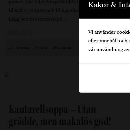
panna. När oljan börja bubbla lite smått så
Kakor & Int
tillsätt svampen och tillaga den i ca 5–6 minuter.
Lägg sedan svampen på…
Vi använder cookie
25 min, 4
eller innehåll och 
5 år sedan
Nötkött
Dela artikel
vår användning av
Kantarellsoppa – Utan
grädde, men makalös god!