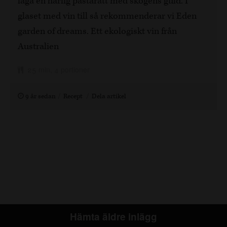
laga en härlig pastarätt med skogens guld. I
glaset med vin till så rekommenderar vi Eden
garden of dreams. Ett ekologiskt vin från
Australien
25 min, 4 portioner
9 år sedan
Recept
Dela artikel
Hämta äldre inlägg