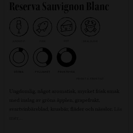
Reserva Sauvignon Blanc
OST
APERITIF
FISK
SKALDJUR
SÖTMA
FYLLIGHET
FRUKTSYRA
FRISKT & FRUKTIGT
Ungdomlig, något aromatisk, mycket frisk smak
med inslag av gröna äpplen, grapefrukt,
svartvinbärsblad, krusbär, fläder och nässlor.
Läs
mer…