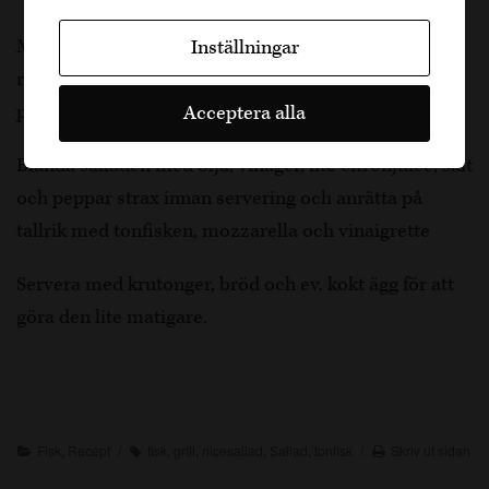
Mixa örterna med olivolja och smaka av med lite
Inställningar
riven vitlök, citronjuice och vitvinsvinäger, salta och
peppra.
Acceptera alla
Blanda salladen med olja, vinäger, lite citronjuice, salt
och peppar strax innan servering och anrätta på
tallrik med tonfisken, mozzarella och vinaigrette
Servera med krutonger, bröd och ev. kokt ägg för att
göra den lite matigare.
Fisk
,
Recept
fisk
,
grill
,
nicesallad
,
Sallad
,
tonfisk
Skriv ut sidan