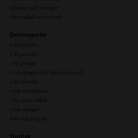
Olivolja och vinäger
Citronskal och ev saft
Örtvinagrette
1 dl basilika
1 dl persilja
1 dl spenat
1 tsk dragon (tar lätt överhand)
3 dl Olivolja
1 tsk citronjuice
Lite riven vitlök
1 tsk vinäger
Salt och peppar
Tonfisk