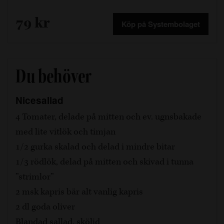
79 kr
Köp på Systembolaget
Du behöver
Nicesallad
4 Tomater, delade på mitten och ev. ugnsbakade
med lite vitlök och timjan
1/2 gurka skalad och delad i mindre bitar
1/3 rödlök, delad på mitten och skivad i tunna
”strimlor”
2 msk kapris bär alt vanlig kapris
2 dl goda oliver
Blandad sallad, sköljd