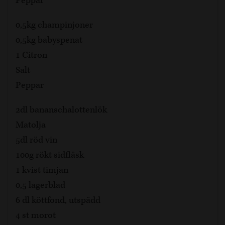
Peppar
0,5kg champinjoner
0,5kg babyspenat
1 Citron
Salt
Peppar
2dl bananschalottenlök
Matolja
5dl röd vin
100g rökt sidfläsk
1 kvist timjan
0,5 lagerblad
6 dl köttfond, utspädd
4 st morot