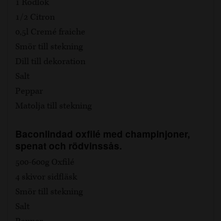
1 Rödlök
1/2 Citron
0,5l Cremé fraiche
Smör till stekning
Dill till dekoration
Salt
Peppar
Matolja till stekning
Baconlindad oxfilé med champinjoner,
spenat och rödvinssås.
500-600g Oxfilé
4 skivor sidfläsk
Smör till stekning
Salt