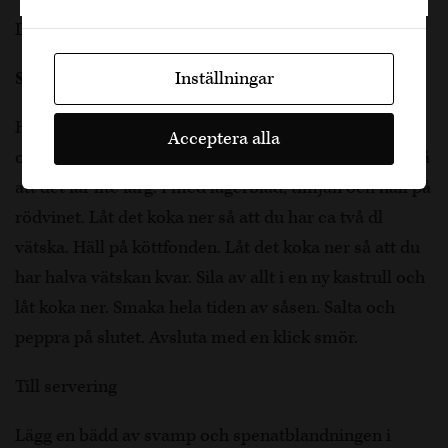
Det här kan du göra precis innan serverigen.
Sås
Inställningar
Hacka löken, skär morot, palsternacka, blekselleri
Acceptera alla
och sidfläsk i mindre bitar. Bryn på allt i en kastrull så
att det får lite färg. I med lagerblad, timjan och häll på
rödvinet. Låt det koka ner så att du har ca två dl
vätska. Häll på köttfonden. Låt det koka ner så att du
har halva vätskan kvar. Sila av allt i en ny kastrull och
låt koka ner. Smaka hela tiden av såsen. Salta och
peppra på slutet. Avsluta med en klick smör.
Till servering
Lägg en bädd av svamp och spenatblandningen i