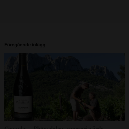
Föregående inlägg
Gigondas – Rhônedalens superprisvärda