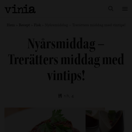
Hem
»
Recept
»
Fisk
»
Nyårsmiddag – Trerätters middag med vintips!
Nyårsmiddag –
Trerätters middag med
vintips!
1 h, 4