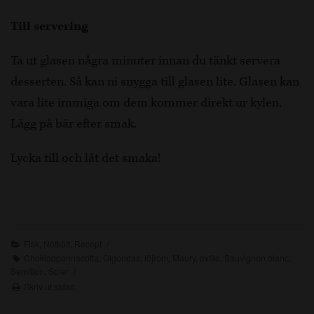
Till servering
Ta ut glasen några minuter innan du tänkt servera
desserten. Så kan ni snygga till glasen lite. Glasen kan
vara lite immiga om dem kommer direkt ur kylen.
Lägg på bär efter smak.
Lycka till och låt det smaka!
Fisk
,
Nötkött
,
Recept
Chokladpannacotta
,
Gigondas
,
löjrom
,
Maury
,
oxfile
,
Sauvignon blanc
,
Semillon
,
Spier
Skriv ut sidan