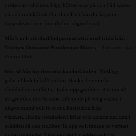
mitten av tallriken. Lägg köttet ovanpå och häll såsen
på och runt köttet. Om du vill så kan du lägga en
timjankvist över (om du har någon kvar).
Mörk och vit chokladpannacotta med röda bär. –
Vintips: Domaine Pouderoux Maury –
Läs mer via
denna länk.
Gör så här för den mörka chokladen
. Blötlägg
gelatinbladet i kallt vatten. Hacka den mörka
chokladen i småbitar. Koka upp grädden. Rör om så
att grädden inte bränns. Låt sjuda på svag värme i
någon minut och ta sedan kastrullen från
värmen. Hacka chokladen i bitar och blanda ner den i
grädden så den smälter. Ta upp och krama ur vattnet
ur gelatinbladet. Lägg ner det i grädden och rör