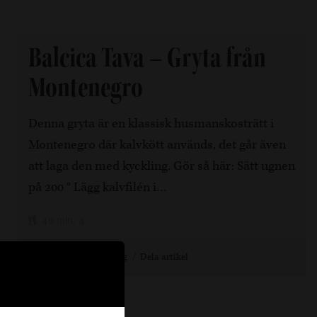
Balcica Tava – Gryta från
Montenegro
Denna gryta är en klassisk husmanskosträtt i
Montenegro där kalvkött används, det går även
att laga den med kyckling. Gör så här: Sätt ugnen
på 200 ° Lägg kalvfilén i…
40 min, 4
4 år sedan
Kyckling
Dela artikel