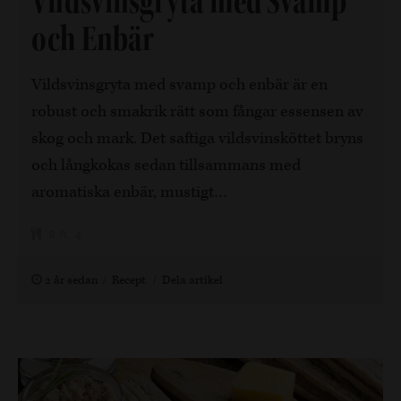
Vildsvinsgryta med Svamp
och Enbär
Vildsvinsgryta med svamp och enbär är en
robust och smakrik rätt som fångar essensen av
skog och mark. Det saftiga vildsvinsköttet bryns
och långkokas sedan tillsammans med
aromatiska enbär, mustigt…
2 h, 4
2 år sedan
Recept
Dela artikel