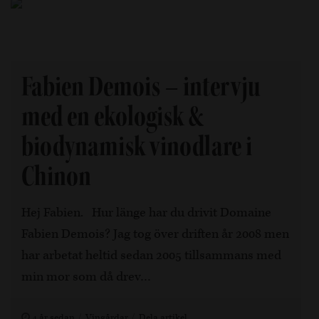
Fabien Demois – intervju
med en ekologisk &
biodynamisk vinodlare i
Chinon
Hej Fabien. Hur länge har du drivit Domaine
Fabien Demois? Jag tog över driften år 2008 men
har arbetat heltid sedan 2005 tillsammans med
min mor som då drev…
4 år sedan
Vingårdar
Dela artikel