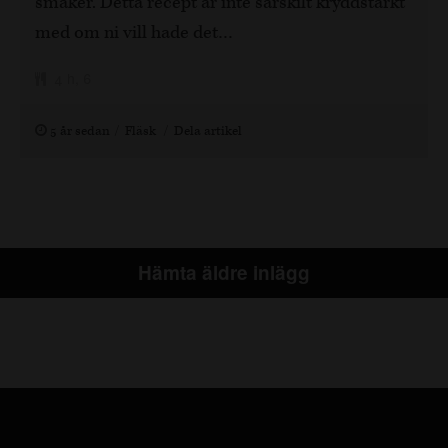
smaker. Detta recept är inte särskilt kryddstarkt
med om ni vill hade det…
4 h, 6
5 år sedan
Fläsk
Dela artikel
Hämta äldre inlägg