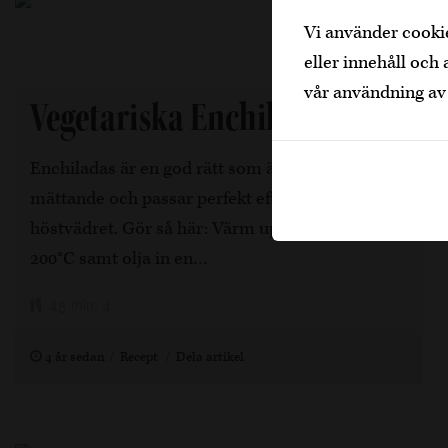
Vi använder cookie
eller innehåll och 
vår användning av
Vegetariska Enchiladas
Enchiladas är en god rätt som är härligt
mättande och passar perfekt efter en dag ute i
höstvädret. Gör så här: Värm upp ugnen till
200°C samt olja in en…
45 min, 4
4 år sedan
Recept
Dela artikel