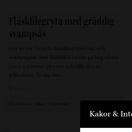
Fläskfilégryta med gräddig
svampsås
Gör så här: Krydda fläskfilén med salt och
svartpeppar. Stek fläskfilén i smör på hög värme
i ca 2-3 minuter på varje sida tills den är
gyllenbrun. Ta upp den…
20 min, 4
3 år sedan
Fläsk
Dela artikel
Kakor & Int