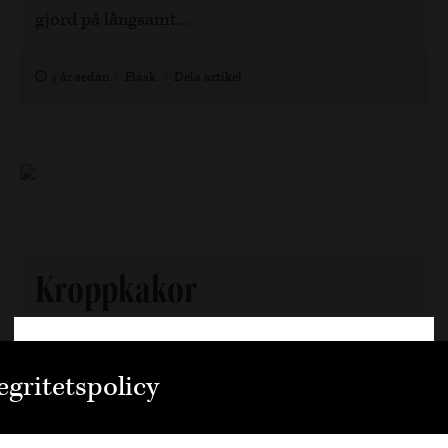
gjord på långsamt…
3 år sedan
Fläsk
Dela artikel
Kroppkakor
Kroppkakor är en svensk klassiker och som med
Välkommen
alla annan husmanskost så går det utmärkt att
egritetspolicy
dricka vin till. Gör så här: Skala och koka
Den är sidan innehåller information om
potatisen i saltat vatten. Pressa…
alkoholhaltiga drycker och vänder sig till dig