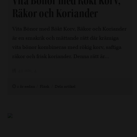
Vita Bönor med Rökt Korv,
Räkor och Koriander
Vita Bönor med Rökt Korv, Räkor och Koriander
är en smakrik och mättande rätt där krämiga
vita bönor kombineras med rökig korv, saftiga
räkor och frisk koriander. Denna rätt är…
40 min, 4
2 år sedan
Fläsk
Dela artikel