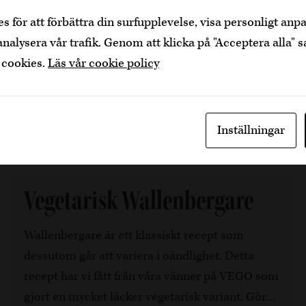
som fyllt över
25
år.
40 min, 4
s för att förbättra din surfupplevelse, visa personligt an
Bekräfta
Jag är yngre
analysera vår trafik. Genom att klicka på "Acceptera alla" s
4 år sedan
Fläsk
Dela artikel
 cookies.
Läs vår cookie policy
Inställningar
Vegetarisk Wallenbergare
Wallenbergare är ett klassiskt recept som
dessutom går att variera i oändlighet. Detta
recept har vi fått från våra vänner på VEGO som
gjort en mycket läcker vegetarisk variant. Gör…