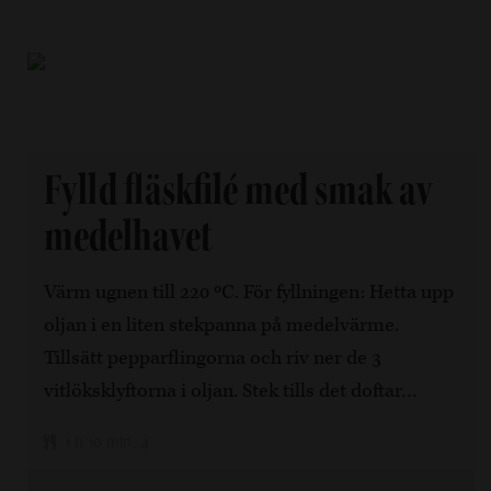
Fylld fläskfilé med smak av
medelhavet
Värm ugnen till 220 ºC. För fyllningen: Hetta upp
oljan i en liten stekpanna på medelvärme.
Tillsätt pepparflingorna och riv ner de 3
vitlöksklyftorna i oljan. Stek tills det doftar…
1 h 10 min, 4