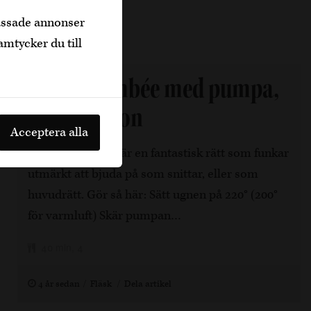
passade annonser
amtycker du till
Tarte Flambée med pumpa,
fikon, bacon
Acceptera alla
En tarte flambée är en fantastisk rätt som funkar
utmärkt att bjuda på som snittar, eller som
huvudrätt. Gör så här: Sätt ugnen på 220° (200°
för varmluft) Skär pumpan…
40 min, 4
4 år sedan
Fläsk
Dela artikel