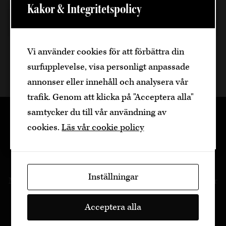
Kakor & Integritetspolicy
Välkommen
Läs mer
Den är sidan innehåller information om
Vi använder cookies för att förbättra din
alkoholhaltiga drycker och vänder sig till
surfupplevelse, visa personligt anpassade
dig som fyllt över
25
år.
annonser eller innehåll och analysera vår
Bekräfta
trafik. Genom att klicka på "Acceptera alla"
samtycker du till vår användning av
Jag är yngre
cookies.
Läs vår cookie policy
Inställningar
Med stor kunskap, passion och engagemang erbjuder
Vinia kvalitetsviner för alla smaker och plånböcker.
Acceptera alla
Starka relationer med producenter med