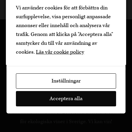
Den är sidan innehåller information om
Vi använder cookies för att förbättra din
alkoholhaltiga drycker och vänder sig till
surfupplevelse, visa personligt anpassade
dig som fyllt över
25
år.
annonser eller innehåll och analysera vår
Bekräfta
trafik. Genom att klicka på "Acceptera alla"
samtycker du till vår användning av
Jag är yngre
cookies.
Läs vår cookie policy
Med stor kunskap, passion och engagemang erbjuder
Vinia kvalitetsviner för alla smaker och plånböcker.
Inställningar
Starka relationer med producenter med
gemensamma värderingar gör att vi idag har många
Acceptera alla
lyckade samarbeten runt om i världen. Vi har
dessutom sedan flera år varit med och lett trenden
för ekologiska viner i Sverige. Vi kan vin!