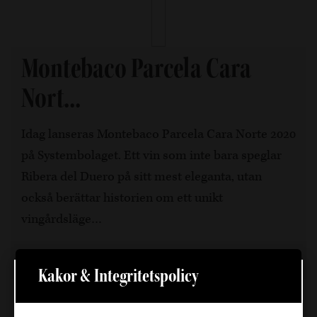
Montebaco Parcela Cara
Nort...
Idag lanseras Montebaco Parcela Cara Norte 2020
på Systembolaget. Ett vin som inte bara speglar
Ribera del Duero på sitt mest eleganta, utan
också berättar historien om ett unikt
vingårdsläge…
Läs mer
Kakor & Integritetspolicy
Välkommen