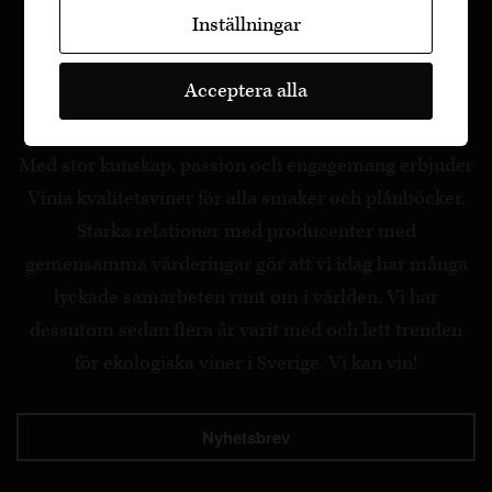
Inställningar
Acceptera alla
Med stor kunskap, passion och engagemang erbjuder
Vinia kvalitetsviner för alla smaker och plånböcker.
Starka relationer med producenter med
gemensamma värderingar gör att vi idag har många
lyckade samarbeten runt om i världen. Vi har
dessutom sedan flera år varit med och lett trenden
för ekologiska viner i Sverige. Vi kan vin!
Nyhetsbrev