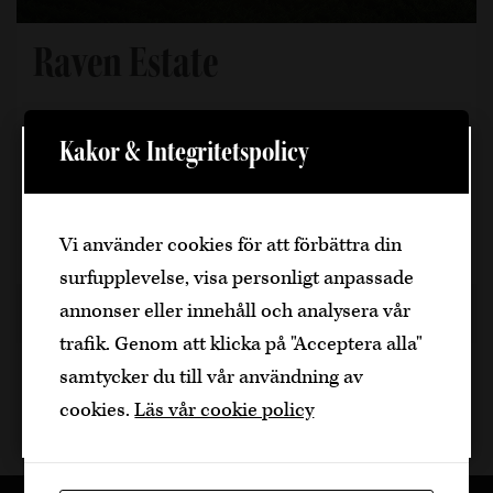
Raven Estate
Raven Estate är en modern entreprenörsdriven
Kakor & Integritetspolicy
vinproducent som i respekt för råvaran
Välkommen
samarbetar med utvalda vingårdar för att få tag
på den bästa frukten till sina viner. Vinmakaren
Den är sidan innehåller information om
Vi använder cookies för att förbättra din
för producentens…
alkoholhaltiga drycker och vänder sig till
surfupplevelse, visa personligt anpassade
dig som fyllt över
25
år.
annonser eller innehåll och analysera vår
USA
Dela producent
Bekräfta
trafik. Genom att klicka på "Acceptera alla"
samtycker du till vår användning av
Jag är yngre
cookies.
Läs vår cookie policy