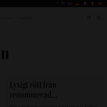
ut us
Contact
on
Lyxigt rött från
renommerad...
Den 1 september lanserar Vinia vinet 21 Gables