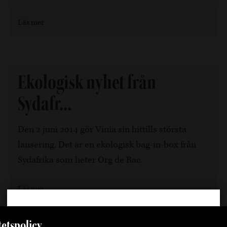
Läs mer
Ekologisk nyhet från
Sydafr...
Den 2 juni 2014 gör Vinia sin hittills största
lansering. Det är en ekologisk bag-in-box från
Sydafrika som heter Org de Rac.
Läs mer
Välkommen
tetspolicy