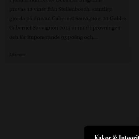
provas 12 viner från Stellenbosch, samtliga
gjorda på druvan Cabernet Sauvignon. 21 Gables
Cabernet Sauvignon 2013 är med i provningen
och får imponerande 93 poäng och…
Läs mer
Kakor & Integri