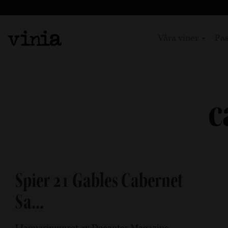
Våra viner
Pas
c
Spier 21 Gables Cabernet
Sa...
I Januarinumret av Decanter Magazine