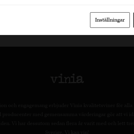
Inställningar
on och engagemang erbjuder Vinia kvalitetsviner för all
ed producenter med gemensamma värderingar gör att vi id
en. Vi har dessutom sedan flera år varit med och lett tre
Sverige. Vi kan vin!