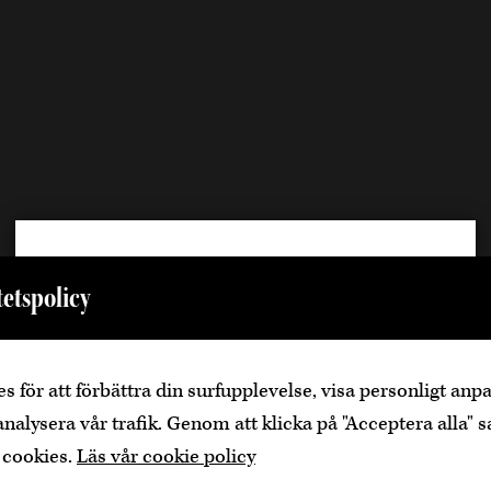
Välkommen
tetspolicy
Den är sidan innehåller information om
alkoholhaltiga drycker och vänder sig till dig
som fyllt över
25
år.
s för att förbättra din surfupplevelse, visa personligt an
analysera vår trafik. Genom att klicka på "Acceptera alla" s
Bekräfta
Jag är yngre
 cookies.
Läs vår cookie policy