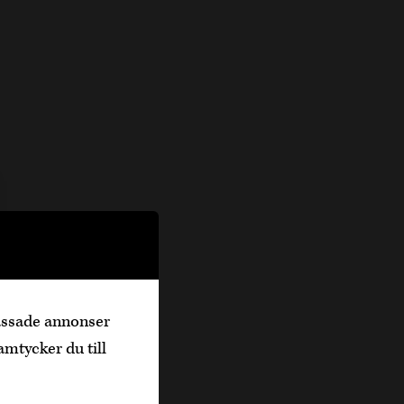
passade annonser
amtycker du till