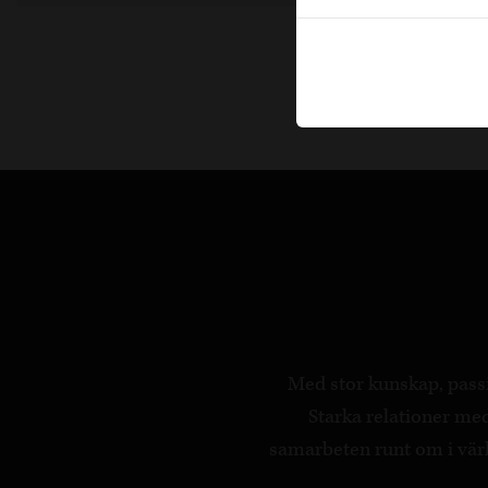
Med stor kunskap, passi
Starka relationer m
samarbeten runt om i värld