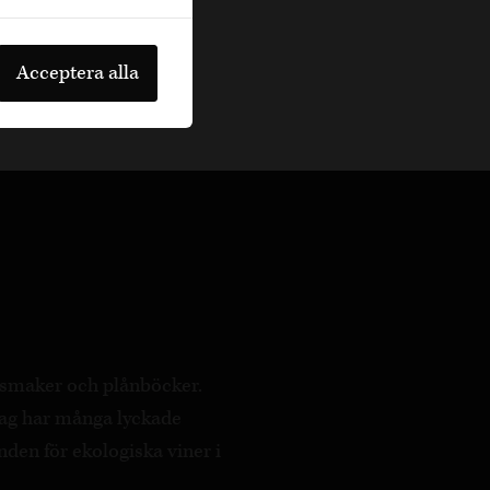
Acceptera alla
a smaker och plånböcker.
ag har många lyckade
nden för ekologiska viner i