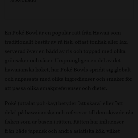
½ Avokado
En Poké Bowl är en populär rätt från Hawaii som
traditionellt består av rå fisk, oftast tonfisk eller lax,
serverad över en bädd av ris och toppad med olika
grönsaker och såser. Ursprungligen en del av det
hawaiianska köket, har Poké Bowls spridit sig globalt
och anpassats med olika ingredienser och smaker för
att passa olika smakpreferenser och dieter.
Poké (uttalat poh-kay) betyder ”att skära” eller ”att
dela” på hawaiianska och refererar till den skivade råa
fisken som är basen i rätten. Rätten har influenser
från både japansk och andra asiatiska kök, vilket