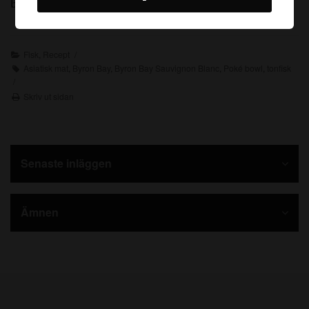
bay Sauvignon Blanc
Fisk
,
Recept
Asiatisk mat
,
Byron Bay
,
Byron Bay Sauvignon Blanc
,
Poké bowl
,
tonfisk
Skriv ut sidan
Senaste inläggen
Ämnen