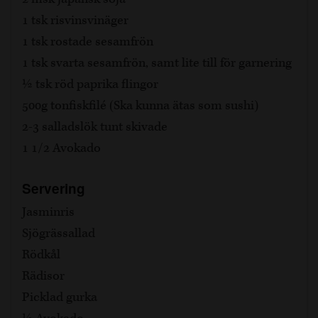
1 tsk risvinsvinäger
1 tsk rostade sesamfrön
1 tsk svarta sesamfrön, samt lite till för garnering
½ tsk röd paprika flingor
500g tonfiskfilé (Ska kunna ätas som sushi)
2-3 salladslök tunt skivade
1 1/2 Avokado
Servering
Jasminris
Sjögrässallad
Rödkål
Rädisor
Picklad gurka