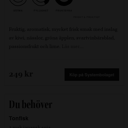
SÖTMA
FYLLIGHET
FRUKTSYRA
FRISKT & FRUKTIGT
Fruktig, aromatisk, mycket frisk smak med inslag
av kiwi, nässlor, gröna äpplen, svartvinbärsblad,
passionsfrukt och lime.
Läs mer…
249 kr
Köp på Systembolaget
Du behöver
Tonfisk
2 msk japansk soja