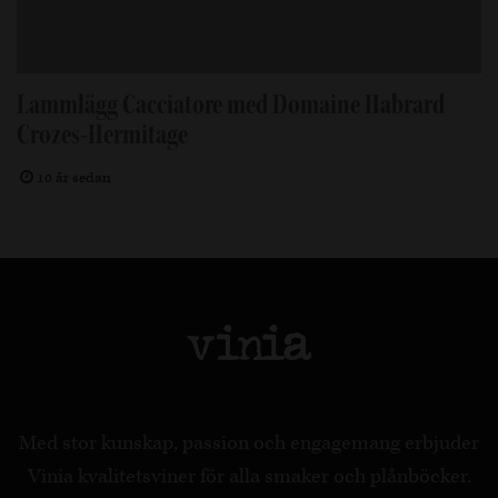
Lammlägg Cacciatore med Domaine Habrard
Crozes-Hermitage
10 år sedan
Med stor kunskap, passion och engagemang erbjuder
Vinia kvalitetsviner för alla smaker och plånböcker.