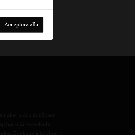
Acceptera alla
a smaker och plånböcker.
ag har många lyckade
nden för ekologiska viner i