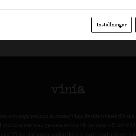
Läs mer
Inställningar
on och engagemang erbjuder Vinia kvalitetsviner för all
ed producenter med gemensamma värderingar gör att vi id
en. Vi har dessutom sedan flera år varit med och lett tre