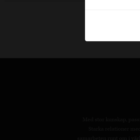
Med stor kunskap, passi
Starka relationer m
samarbeten runt om i värld