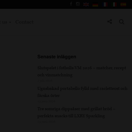
t us
Contact
Senaste inläggen
Slutspelet i fotbolls-VM 2026 – matcher, recept
och vinmatchning
1 juli, 2026
Ugnsbakad portabello fylld med racletteost och
färska örter
15 juni, 2026
Tre somriga dippsåser med grillat bröd –
perfekta snacks till LXRY Sparkling
15 juni, 2026