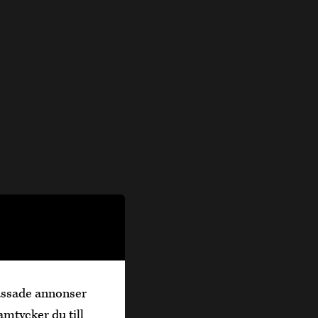
passade annonser
amtycker du till