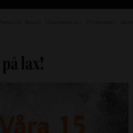
Passar till
Recept
Vininspiration
Producenter
Abou
 på lax!