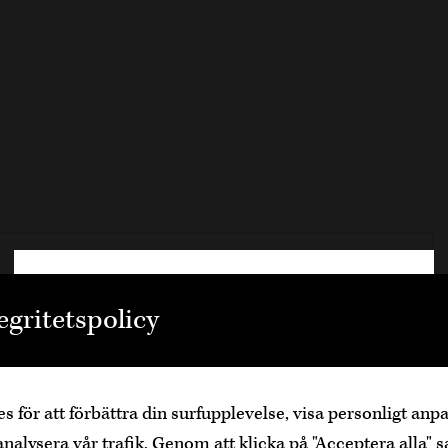
Välkommen
egritetspolicy
Den är sidan innehåller information om
alkoholhaltiga drycker och vänder sig till dig
som fyllt över
25
år.
s för att förbättra din surfupplevelse, visa personligt an
Bekräfta
Jag är yngre
analysera vår trafik. Genom att klicka på "Acceptera alla" s