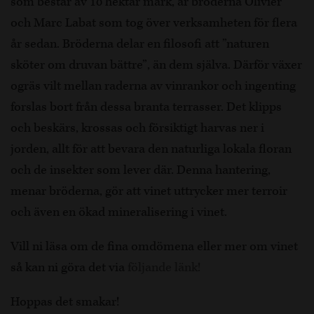
som består av 10 hektar mark, är bröderna Olivier
och Marc Labat som tog över verksamheten för flera
år sedan. Bröderna delar en filosofi att ”naturen
sköter om druvan bättre”, än dem själva. Därför växer
ogräs vilt mellan raderna av vinrankor och ingenting
forslas bort från dessa branta terrasser. Det klipps
och beskärs, krossas och försiktigt harvas ner i
jorden, allt för att bevara den naturliga lokala floran
och de insekter som lever där. Denna hantering,
menar bröderna, gör att vinet uttrycker mer terroir
och även en ökad mineralisering i vinet.
Vill ni läsa om de fina omdömena eller mer om vinet
så kan ni göra det via
följande länk!
Hoppas det smakar!