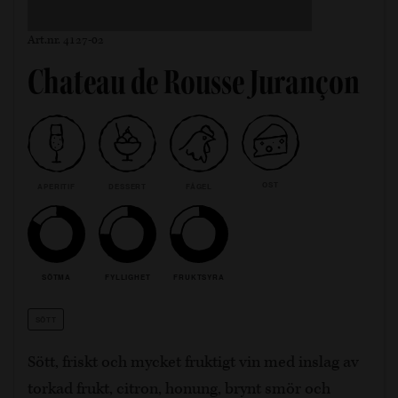
Art.nr. 4127-02
Chateau de Rousse Jurançon
OST
APERITIF
DESSERT
FÅGEL
SÖTMA
FYLLIGHET
FRUKTSYRA
SÖTT
Sött, friskt och mycket fruktigt vin med inslag av
torkad frukt, citron, honung, brynt smör och