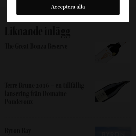
Acceptera alla
Liknande inlägg
The Great Bonza Reserve
Terre Brune 2016 – en tillfällig
lansering från Domaine
Pouderoux
Byron Bay