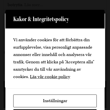
botrytis.
Läs mer…
Kakor & Integritetspolicy
Välkommen
104 kr
Köp på Systembolaget
Den är sidan innehåller information om
Vi använder cookies för att förbättra din
alkoholhaltiga drycker och vänder sig till
surfupplevelse, visa personligt anpassade
dig som fyllt över
25
år.
Nyheter
Bernadotte
,
Jurancon
,
Pau
,
sött vin
Skriv ut sidan
annonser eller innehåll och analysera vår
Bekräfta
trafik. Genom att klicka på "Acceptera alla"
Facebook
Twitter
E-post
samtycker du till vår användning av
Jag är yngre
cookies.
Läs vår cookie policy
Senaste inläggen
Inställningar
Nyhetsbrev