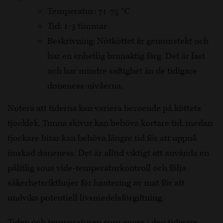
Temperatur: 71-75 °C
Tid: 1-3 timmar
Beskrivning: Nötköttet är genomstekt och
har en enhetlig brunaktig färg. Det är fast
och har mindre saftighet än de tidigare
doneness-nivåerna.
Notera att tiderna kan variera beroende på köttets
tjocklek. Tunna skivor kan behöva kortare tid, medan
tjockare bitar kan behöva längre tid för att uppnå
önskad doneness. Det är alltid viktigt att använda en
pålitlig sous vide-temperaturkontroll och följa
säkerhetsriktlinjer för hantering av mat för att
undvika potentiell livsmedelsförgiftning.
Tiden och temperaturen som anges i den tidigare