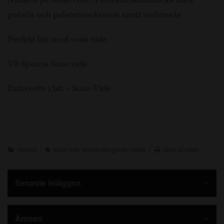
potatis och palsternacksmos samt rödvinsås
Perfekt lax med sous vide
Vit Sparris Sous vide
Entrecote i bit – Sous-Vide
Recept
sous vide
,
temperaturguide
,
vidda
Skriv ut sidan
Senaste inläggen
Ämnen