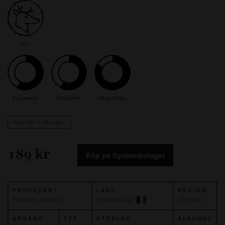
VILT
FYLLIGHET
STRÄVHET
FRUKTSYRA
FRUKTIGT & SMAKRIKT
189 kr
Köp på Systembolaget
PRODUCENT
LAND
REGION
Fabien Demois
Frankrike
Chinon
ÅRGÅNG
TYP
STORLEK
ALKOHOL