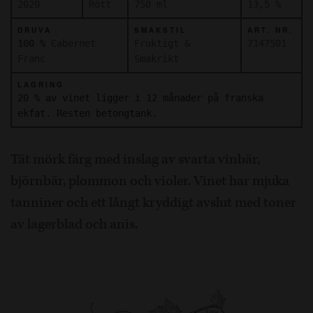
2020
Rött
750 ml
13,5 %
DRUVA
SMAKSTIL
ART. NR.
100 %
Cabernet
Fruktigt &
7147501
Franc
Smakrikt
LAGRING
20 % av vinet ligger i 12 månader på franska
ekfat. Resten betongtank.
Tät mörk färg med inslag av svarta vinbär,
björnbär, plommon och violer. Vinet har mjuka
tanniner och ett långt kryddigt avslut med toner
av lagerblad och anis.