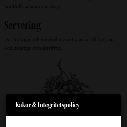
kraftfullt på samma gång.
Servering
Det fruktiga och smakrika vinet passar till kött, ost
och mustiga rotsaksrätter.
Kakor & Integritetspolicy
Välkommen