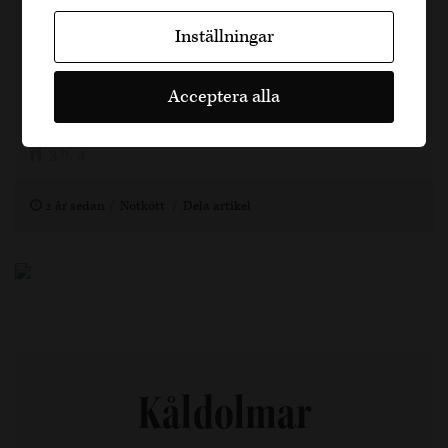
långkokas i en djup, smakrik rödvinssås
Inställningar
tillsammans med morötter och lök. Perfekt för
kalla dagar och passar utmärkt med ett robust
Acceptera alla
rött vin.…
3 h, 4
2 år sedan
Nötkött
Dela artikel
Kåldolmar