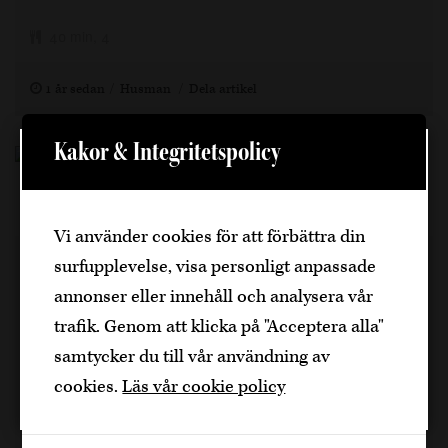
40 min, 4
1 år sedan
Husman
Dela artikel
Kakor & Integritetspolicy
Välkommen
Den är sidan innehåller information om
Vi använder cookies för att förbättra din
alkoholhaltiga drycker och vänder sig till
surfupplevelse, visa personligt anpassade
dig som fyllt över
25
år.
Högrevsgryta med
annonser eller innehåll och analysera vår
Bekräfta
trafik. Genom att klicka på "Acceptera alla"
rödvinssås
samtycker du till vår användning av
Jag är yngre
cookies.
Läs vår cookie policy
En klassisk, mustig gryta med högrev som