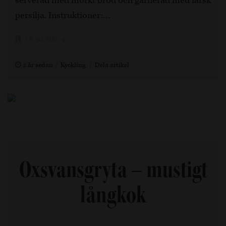
serverad med mörkt bröd och garnerad med färsk
persilja. Instruktioner:…
1 h 30 min, 4
2 år sedan
Kyckling
Dela artikel
Oxsvansgryta – mustigt
långkok